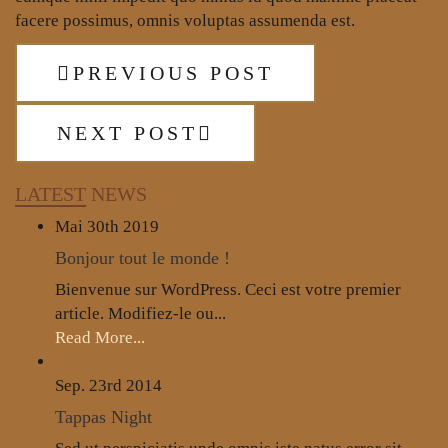
facere possimus, omnis voluptas assumenda est.
PREVIOUS POST
NEXT POST
LATEST
NEWS
Mai 30th
2019
Bonjour tout le monde !
Bienvenue sur WordPress. Ceci est votre premier
article. Modifiez-le ou...
Read More...
Sep. 23rd
2014
Tappas Night