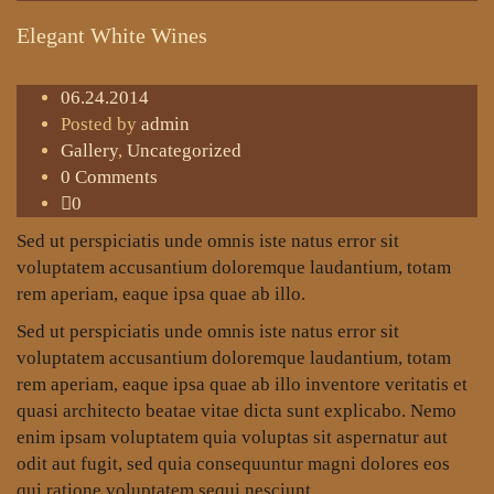
Elegant White Wines
06.24.2014
Posted by
admin
Gallery
,
Uncategorized
0 Comments
0
Sed ut perspiciatis unde omnis iste natus error sit
voluptatem accusantium doloremque laudantium, totam
rem aperiam, eaque ipsa quae ab illo.
Sed ut perspiciatis unde omnis iste natus error sit
voluptatem accusantium doloremque laudantium, totam
rem aperiam, eaque ipsa quae ab illo inventore veritatis et
quasi architecto beatae vitae dicta sunt explicabo. Nemo
enim ipsam voluptatem quia voluptas sit aspernatur aut
odit aut fugit, sed quia consequuntur magni dolores eos
qui ratione voluptatem sequi nesciunt.