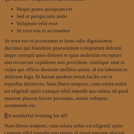
Neque porro quisquam est
Sed ut perspiciatis unde
Voluptate velit esse
At vero eos et accusamus
At vero eos et accusamus et iusto odio dignissimos
ducimus qui blanditiis praesentium voluptatum deleniti
atque corrupti quos dolores et quas molestias excepturi
sint occaecati cupiditate non provident, similique sunt in
culpa qui officia deserunt mollitia animi, id est laborum et
dolorum fuga. Et harum quidem rerum facilis est et
expedita distinctio. Nam libero tempore, cum soluta nobis
est eligendi optio cumque nihil impedit quo minus id quod
maxime placeat facere possimus, omnis voluptas
assumenda est.
A wonderful evening for all!
Nam libero tempore, cum soluta nobis est eligendi optio
cumque nihil impedit quo minus id quod maxime placeat