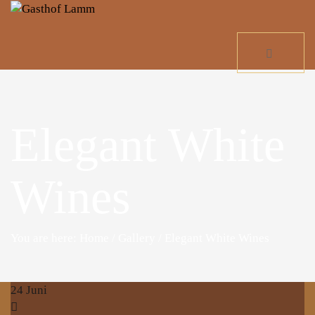
Elegant White
Wines
You are here: Home
/
Gallery
/
Elegant White Wines
24
Juni