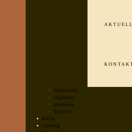
AKTUEL
KONTAK
Älblerstube
Jagdstube
Modestus
Terrasse
Küche
Catering