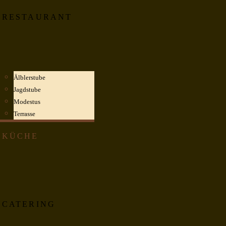
RESTAURANT
Älblerstube
Jagdstube
Modestus
Terrasse
KÜCHE
CATERING