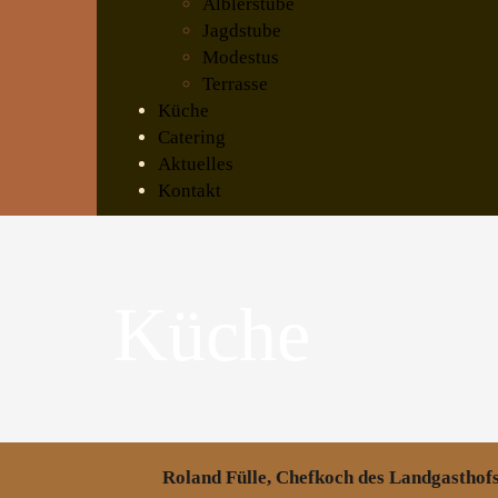
Älblerstube
Jagdstube
Modestus
Terrasse
Küche
Catering
Aktuelles
Kontakt
Küche
Roland Fülle, Chefkoch des Landgasth