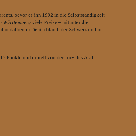
nts, bevor es ihn 1992 in die Selbstständigkeit
n Württemberg
viele Preise – mitunter die
ldmedallien in Deutschland, der Schweiz und in
15 Punkte und erhielt von der Jury des Aral
den 282 Top-Restaurants in Deutschland.
r dann im Jahr 2000 von Babette und Fritz Fülle