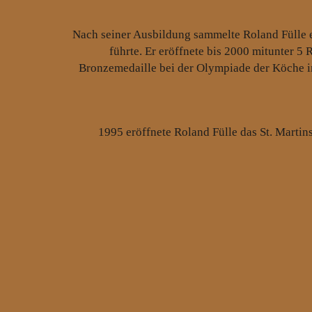
Nach seiner Ausbildung sammelte Roland Fülle e
führte. Er eröffnete bis 2000 mitunter 5
Bronzemedaille bei der Olympiade der Köche in
1995 eröffnete Roland Fülle das St. Martin
Feinschmeckeratlas 3 Löffel. Das St. M
1999 führte der Weg zurück nach Feldstetten in