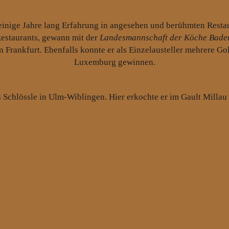
inige Jahre lang Erfahrung in angesehen und berühmten Restaura
 Restaurants, gewann mit der
Landesmannschaft der Köche Bade
 Frankfurt. Ebenfalls konnte er als Einzelausteller mehrere Go
Luxemburg gewinnen.
s Schlössle in Ulm-Wiblingen. Hier erkochte er im Gault Millau 
artins Schlössle zählte unter der Leitung von Roland Fülle zu 
 den elterlichen Betrieb – den Landgasthof Hotel Lamm – den e
übernommen hat.