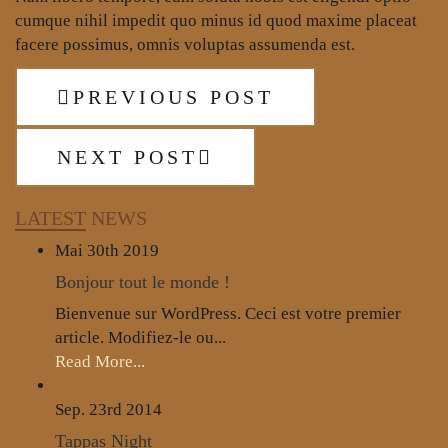
cumque nihil impedit quo minus id quod maxime placeat
facere possimus, omnis voluptas assumenda est.
PREVIOUS POST
NEXT POST
LATEST
NEWS
Mai 30th
2019
Bonjour tout le monde !
Bienvenue sur WordPress. Ceci est votre premier
article. Modifiez-le ou...
Read More...
Sep. 23rd
2014
Tappas Night