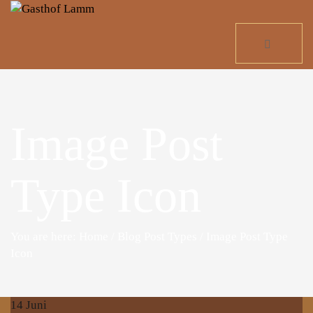
Image Post
Type Icon
You are here: Home
/
Blog Post Types
/
Image Post Type
Icon
14
Juni