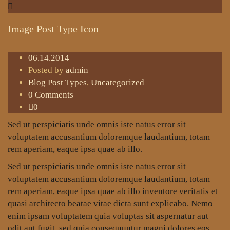
Image Post Type Icon
06.14.2014
Posted by
admin
Blog Post Types
,
Uncategorized
0 Comments
0
Sed ut perspiciatis unde omnis iste natus error sit
voluptatem accusantium doloremque laudantium, totam
rem aperiam, eaque ipsa quae ab illo.
Sed ut perspiciatis unde omnis iste natus error sit
voluptatem accusantium doloremque laudantium, totam
rem aperiam, eaque ipsa quae ab illo inventore veritatis et
quasi architecto beatae vitae dicta sunt explicabo. Nemo
enim ipsam voluptatem quia voluptas sit aspernatur aut
odit aut fugit, sed quia consequuntur magni dolores eos