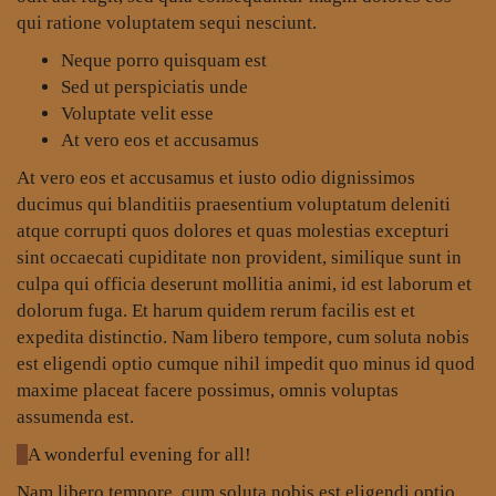
qui ratione voluptatem sequi nesciunt.
Neque porro quisquam est
Sed ut perspiciatis unde
Voluptate velit esse
At vero eos et accusamus
At vero eos et accusamus et iusto odio dignissimos
ducimus qui blanditiis praesentium voluptatum deleniti
atque corrupti quos dolores et quas molestias excepturi
sint occaecati cupiditate non provident, similique sunt in
culpa qui officia deserunt mollitia animi, id est laborum et
dolorum fuga. Et harum quidem rerum facilis est et
expedita distinctio. Nam libero tempore, cum soluta nobis
est eligendi optio cumque nihil impedit quo minus id quod
maxime placeat facere possimus, omnis voluptas
assumenda est.
A wonderful evening for all!
Nam libero tempore, cum soluta nobis est eligendi optio